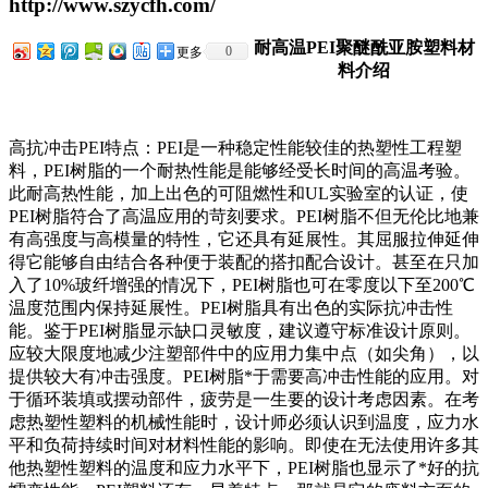
http://www.szycfh.com/
耐高温PEI聚醚酰亚胺塑料材
0
更多
料介绍
高抗冲击PEI特点：PEI是一种稳定性能较佳的热塑性工程塑
料，PEI树脂的一个耐热性能是能够经受长时间的高温考验。
此耐高热性能，加上出色的可阻燃性和UL实验室的认证，使
PEI树脂符合了高温应用的苛刻要求。PEI树脂不但无伦比地兼
有高强度与高模量的特性，它还具有延展性。其屈服拉伸延伸
得它能够自由结合各种便于装配的搭扣配合设计。甚至在只加
入了10%玻纤增强的情况下，PEI树脂也可在零度以下至200℃
温度范围内保持延展性。PEI树脂具有出色的实际抗冲击性
能。鉴于PEI树脂显示缺口灵敏度，建议遵守标准设计原则。
应较大限度地减少注塑部件中的应用力集中点（如尖角），以
提供较大有冲击强度。PEI树脂*于需要高冲击性能的应用。对
于循环装填或摆动部件，疲劳是一生要的设计考虑因素。在考
虑热塑性塑料的机械性能时，设计师必须认识到温度，应力水
平和负荷持续时间对材料性能的影响。即使在无法使用许多其
他热塑性塑料的温度和应力水平下，PEI树脂也显示了*好的抗